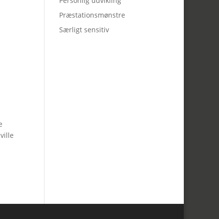
Personlig udvikling
Præstationsmønstre
Særligt sensitiv
e
ville