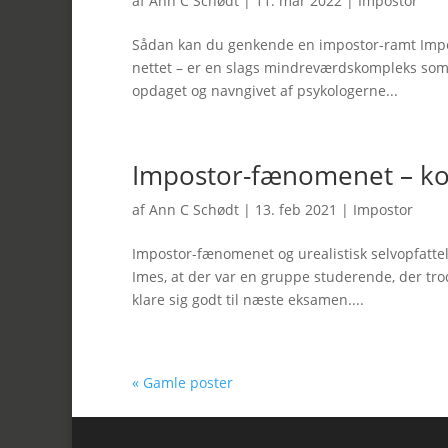
af
Ann C Schødt
|
11. mar 2022
|
Impostor
Sådan kan du genkende en impostor-ramt Impo
nettet – er en slags mindreværdskompleks som
opdaget og navngivet af psykologerne...
Impostor-fænomenet – kom
af
Ann C Schødt
|
13. feb 2021
|
Impostor
Impostor-fænomenet og urealistisk selvopfattel
Imes, at der var en gruppe studerende, der trods
klare sig godt til næste eksamen....
« Gamle poster