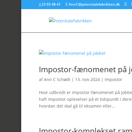
23 93 48 41
AnnC@potentialefabrikken.dk
Impostor-fænomenet på j
af
Ann C Schødt
|
13. nov 2024
|
Impostor
Hvor udbredt er impostor-fænomenet på jobbe
haft impostor-oplevelser på et tidspunkt i deres
hvordan det skal gå til eksamen eller...
Impostor-komplekset ram