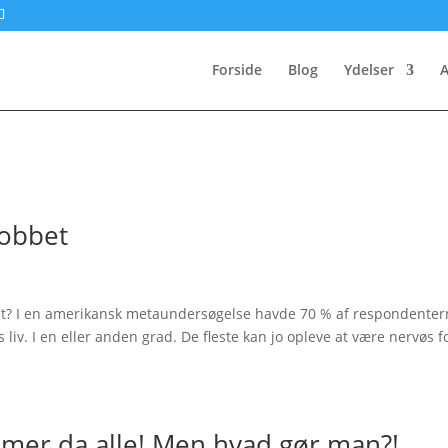
Forside
Blog
Ydelser
A
obbet
t? I en amerikansk metaundersøgelse havde 70 % af respondenter
 liv. I en eller anden grad. De fleste kan jo opleve at være nervøs fo
mer da alle! Men hvad gør man?!