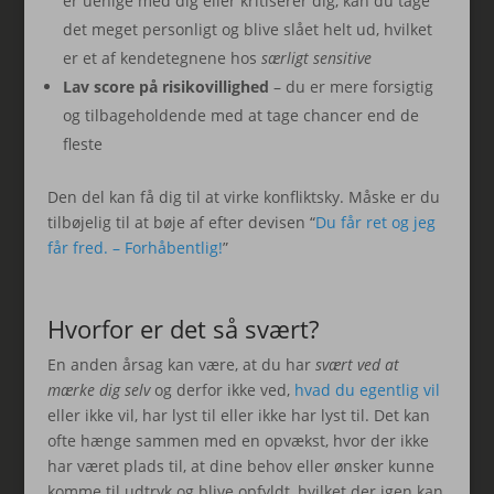
er uenige med dig eller kritiserer dig, kan du tage
det meget personligt og blive slået helt ud, hvilket
er et af kendetegnene hos
særligt sensitive
Lav score på risikovillighed
– du er mere forsigtig
og tilbageholdende med at tage chancer end de
fleste
Den del kan få dig til at virke konfliktsky. Måske er du
tilbøjelig til at bøje af efter devisen “
Du får ret og jeg
får fred. – Forhåbentlig!
”
Hvorfor er det så svært?
En anden årsag kan være, at du har
svært ved at
mærke dig selv
og derfor ikke ved,
hvad du egentlig vil
eller ikke vil, har lyst til eller ikke har lyst til. Det kan
ofte hænge sammen med en opvækst, hvor der ikke
har været plads til, at dine behov eller ønsker kunne
komme til udtryk og blive opfyldt, hvilket der igen kan