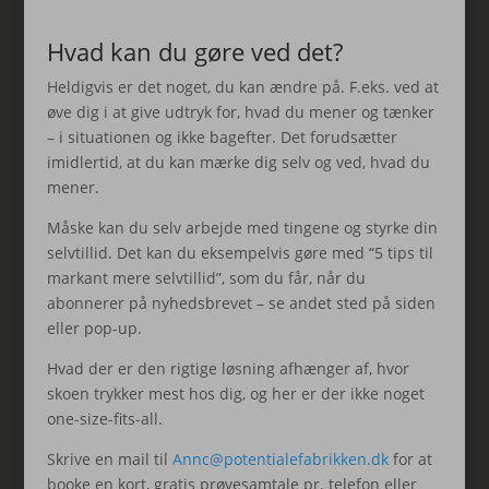
Hvad kan du gøre ved det?
Heldigvis er det noget, du kan ændre på. F.eks. ved at
øve dig i at give udtryk for, hvad du mener og tænker
– i situationen og ikke bagefter. Det forudsætter
imidlertid, at du kan mærke dig selv og ved, hvad du
mener.
Måske kan du selv arbejde med tingene og styrke din
selvtillid. Det kan du eksempelvis gøre med “5 tips til
markant mere selvtillid”, som du får, når du
abonnerer på nyhedsbrevet – se andet sted på siden
eller pop-up.
Hvad der er den rigtige løsning afhænger af, hvor
skoen trykker mest hos dig, og her er der ikke noget
one-size-fits-all.
Skrive en mail til
Annc@potentialefabrikken.dk
for at
booke en kort, gratis prøvesamtale pr. telefon eller