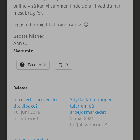
online – så kan vi sammen finde ud af, hvad du har
mest brug for.
Jeg glæder mig til at høre fra dig. 🙂
Bedste hilsner
Ann C.
Share this:
Facebook
X
Related
Introvert – holder du
3 tykke tabuer ingen
dig tilbage?
taler om på
10. juni 2016
arbejdsmarkedet
In "introvert"
5. maj 2021
In "Job & karriere"
Impostor-ramt: 3