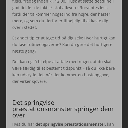
f.eks. fredag inden kl. 12.00. Husk at sætte deadline i
god tid, før de faktisk skal afleveres/forventes løst,
fordi der tit kommer noget ind fra højre, der haster
mere, og som du derfor er tilbøjelig til at kaste dig
over i stedet.
Et andet tip er at tage tid på dig selv: Hvor hurtigt kan
du løse rutineopgaverne? Kan du gøre det hurtigere
næste gang?
Det kan også hjælpe at aftale med nogen, at du skal
være færdig til et bestemt tidspunkt – så du ikke bare
kan udskyde det, når der kommer en hasteopgave,
der virker sjovere.
Det springvise
præstationsmønster springer dem
over
Hvis du har
det springvise præstationsmønster
, kan