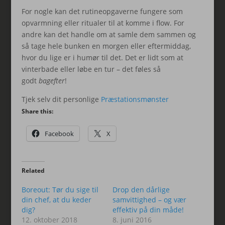
For nogle kan det rutineopgaverne fungere som
opvarmning eller ritualer til at komme i flow. For
andre kan det handle om at samle dem sammen og
så tage hele bunken en morgen eller eftermiddag,
hvor du lige er i humør til det. Det er lidt som at
vinterbade eller løbe en tur – det føles så
godt
bagefter
!
Tjek selv dit personlige
Præstationsmønster
Share this:
Facebook
X
Related
Boreout: Tør du sige til
Drop den dårlige
din chef, at du keder
samvittighed – og vær
dig?
effektiv på din måde!
12. oktober 2018
8. juni 2016