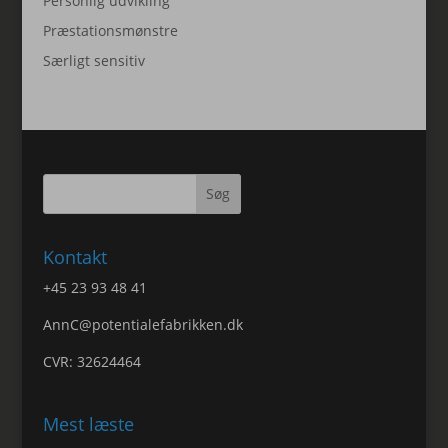
Personlig udvikling
Præstationsmønstre
Særligt sensitiv
Kontakt
+45 23 93 48 41
AnnC@potentialefabrikken.dk
CVR: 32624464
Mest læste