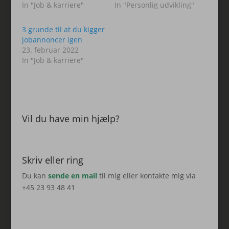
In "Job & karriere"
In "Personlig udvikling"
3 grunde til at du kigger
jobannoncer igen
23. februar 2022
In "Job & karriere"
Vil du have min hjælp?
Skriv eller ring
Du kan
sende en mail
til mig eller kontakte mig via
+45 23 93 48 41