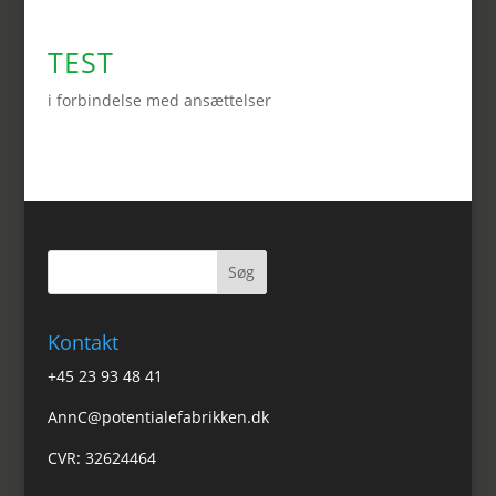
TEST
i forbindelse med ansættelser
Kontakt
+45 23 93 48 41
AnnC@potentialefabrikken.dk
CVR: 32624464