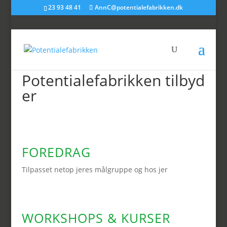
23 93 48 41
AnnC@potentialefabrikken.dk
Potentialefabrikken tilbyd
er
FOREDRAG
Tilpasset netop jeres målgruppe og hos jer
WORKSHOPS & KURSER