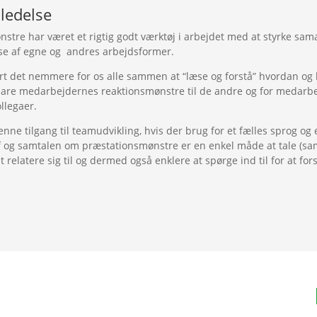
ledelse
e har været et rigtig godt værktøj i arbejdet med at styrke samarb
else af egne og andres arbejdsformer.
rt det nemmere for os alle sammen at “læse og forstå” hvordan og 
klare medarbejdernes reaktionsmønstre til de andre og for medarbe
ollegaer.
nne tilgang til teamudvikling, hvis der brug for et fælles sprog og
f og samtalen om præstationsmønstre er en enkel måde at tale (sam
relatere sig til og dermed også enklere at spørge ind til for at fo