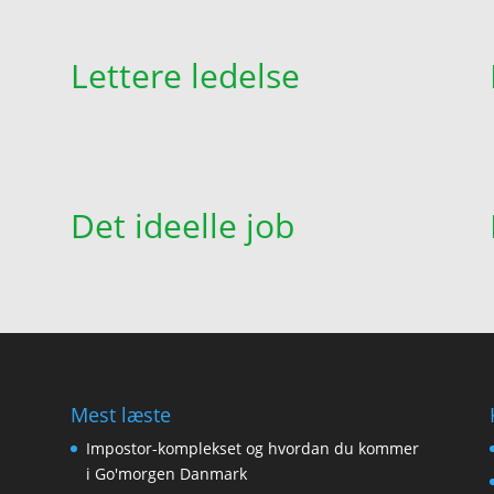
Lettere ledelse
Det ideelle job
Mest læste
Impostor-komplekset og hvordan du kommer
i Go'morgen Danmark