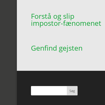
Forstå og slip
impostor-fænomenet
Genfind gejsten