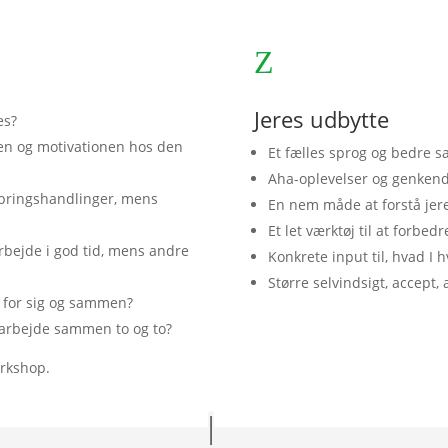
Z
Jeres udbytte
es?
en og motivationen hos den
Et fælles sprog og bedre 
Aha-oplevelser og genkend
pringshandlinger, mens
En nem måde at forstå jere
Et let værktøj til at forb
rbejde i god tid, mens andre
Konkrete input til, hvad I 
Større selvindsigt, accept, 
r for sig og sammen?
arbejde sammen to og to?
rkshop.