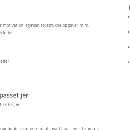
 motivation, styrker, foretrukne opgaver m.m.
erledes
leder
passet jer
isk for jer
) og finder sammen ud af, hvad I har mest brug for.