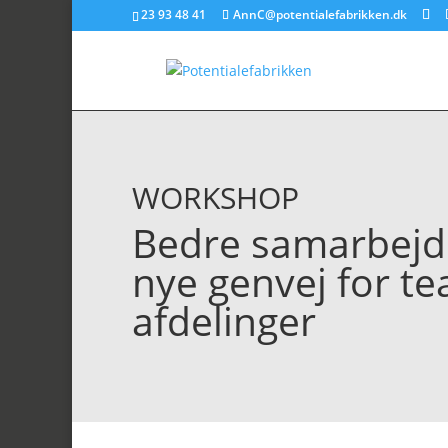
23 93 48 41
AnnC@potentialefabrikken.dk
WORKSHOP
Bedre samarbejd
nye genvej for t
afdelinger