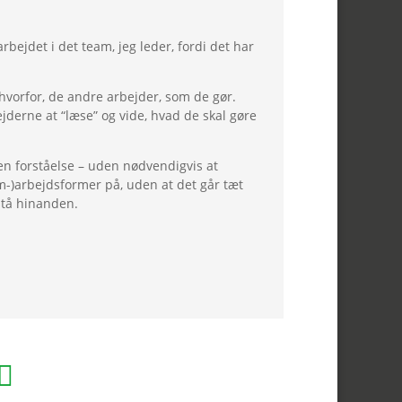
ejdet i det team, jeg leder, fordi det har
hvorfor, de andre arbejder, som de gør.
jderne at “læse” og vide, hvad de skal gøre
 en forståelse – uden nødvendigvis at
-)arbejdsformer på, uden at det går tæt
rstå hinanden.
