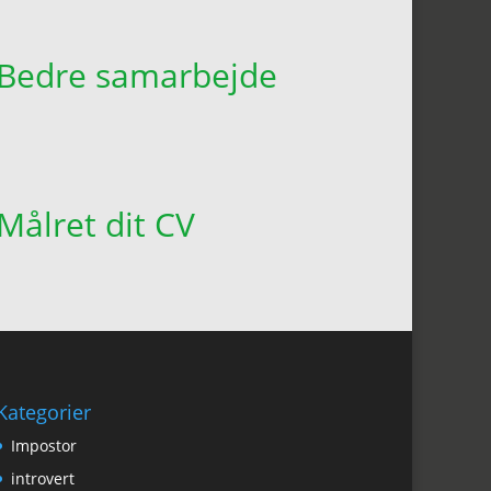
Bedre samarbejde
Målret dit CV
Kategorier
Impostor
introvert