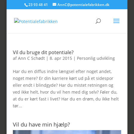
23 93 48 41
AnnC@potentialefabrikken.dk
Vil du bruge dit potentiale?
af
Ann C Schødt
|
8. apr 2015
|
Personlig udvikling
Har du en diffus indre længsel efter noget andet,
noget mere? Er din karriere kørt ud på et sidespor
eller endt i blindgyde? Har du mistet retningen og
ved ikke helt, hvor du vil hen med dig selv? Føler du,
at du er kørt fast i livet? Har du en drøm, du ikke helt
tør...
Vil du have min hjælp?