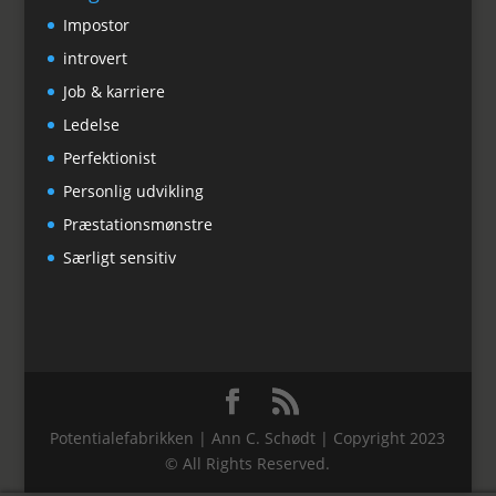
Impostor
introvert
Job & karriere
Ledelse
Perfektionist
Personlig udvikling
Præstationsmønstre
Særligt sensitiv
Potentialefabrikken | Ann C. Schødt | Copyright 2023
© All Rights Reserved.