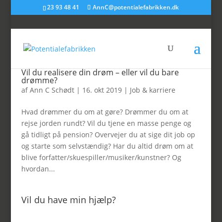
23 93 48 41
AnnC@potentialefabrikken.dk
Vil du realisere din drøm – eller vil du bare
drømme?
af
Ann C Schødt
|
16. okt 2019
|
Job & karriere
Hvad drømmer du om at gøre? Drømmer du om at
rejse jorden rundt? Vil du tjene en masse penge og
gå tidligt på pension? Overvejer du at sige dit job op
og starte som selvstændig? Har du altid drøm om at
blive forfatter/skuespiller/musiker/kunstner? Og
hvordan...
Vil du have min hjælp?