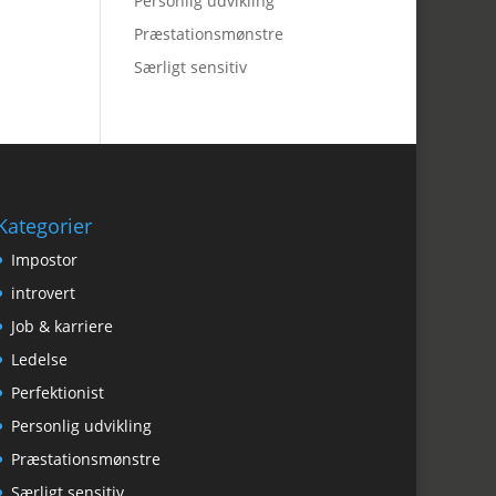
Personlig udvikling
Præstationsmønstre
Særligt sensitiv
Kategorier
Impostor
introvert
Job & karriere
Ledelse
Perfektionist
Personlig udvikling
Præstationsmønstre
Særligt sensitiv