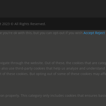
t 2023 © All Rights Reserved.
you're ok with this, but you can opt-out if you wish.
Accept
Reject
igate through the website. Out of these, the cookies that are cate
We also use third-party cookies that help us analyze and understand
t of these cookies. But opting out of some of these cookies may af
ion properly. This category only includes cookies that ensures basic