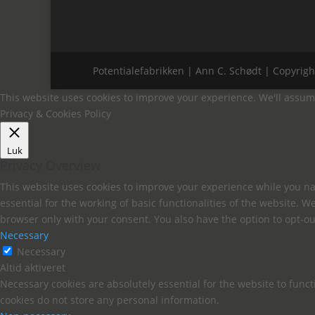
Potentialefabrikken | Ann C. Schødt | Copyrigh
This website uses cookies to improve your experience. We'll assume 
Privacy & Cookies Policy
Luk
Privacy Overview
This website uses cookies to improve your experience while you nav
essential for the working of basic functionalities of the website. 
browser only with your consent. You also have the option to opt-ou
Necessary
Necessary
Altid aktiveret
Necessary cookies are absolutely essential for the website to funct
cookies do not store any personal information.