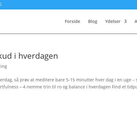
Forside
Blog
Ydelser
A
kud i hverdagen
ling
hverdag, så prøv at meditere bare 5-15 minutter hver dag i en uge – 
rtfulness – 4 nemme trin til ro og balance i hverdagen Find et tidp