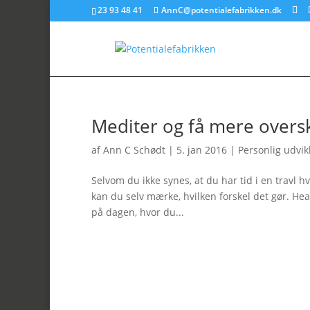
23 93 48 41
AnnC@potentialefabrikken.dk
Mediter og få mere overs
af
Ann C Schødt
|
5. jan 2016
|
Personlig udvik
Selvom du ikke synes, at du har tid i en travl 
kan du selv mærke, hvilken forskel det gør. Hea
på dagen, hvor du...