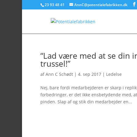
23 93 48 41
AnnC@potentialefabrikken.dk
“Lad være med at se din 
trussel!”
af
Ann C Schødt
|
4. sep 2017
|
Ledelse
Nej, bare fordi medarbejderen er skarp i replik
forbedringer, er det ikke ensbetydende med, at 
pinden. Slap af og stik din medarbejder en...