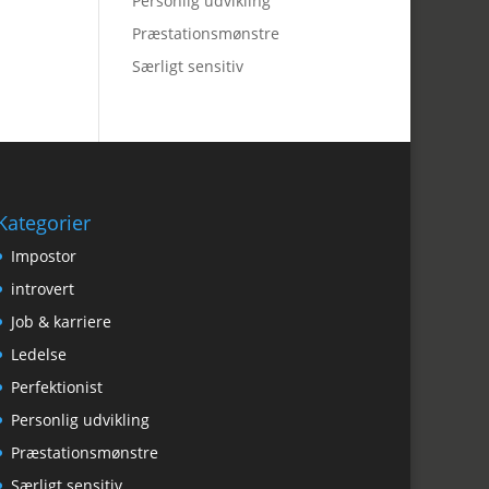
Personlig udvikling
Præstationsmønstre
Særligt sensitiv
Kategorier
Impostor
introvert
Job & karriere
Ledelse
Perfektionist
Personlig udvikling
Præstationsmønstre
Særligt sensitiv