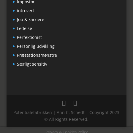
Impostor
introvert
Job & karriere
Ledelse
Perfektionist
Personlig udvikling
Præstationsmønstre
Særligt sensitiv
Potentialefabrikken | Ann C. Schødt | Copyright 2023
© All Rights Reserved.
Privacy & Cookies Policy