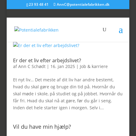
23 93 48 41
AnnC@potentialefabrikken.dk
Er der et liv efter arbejdslivet?
af
Ann C Schødt
|
16. jan 2025
|
Job & karriere
Et nyt liv… Det meste af dit liv har andre bestemt,
hvad du skal gøre og bruge din tid på. Hvornår du
skal møde i skole, på studiet og på jobbet. Hvornår du
får fri. Hvad du skal nå at gøre, før du går i seng.
Inden det hele starter igen i morgen. Selv i...
Vil du have min hjælp?