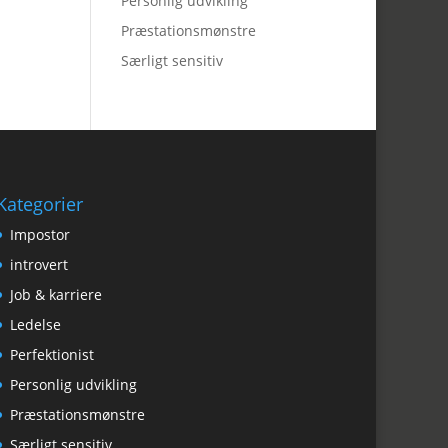
Personlig udvikling
Præstationsmønstre
Særligt sensitiv
Kategorier
Impostor
introvert
Job & karriere
Ledelse
Perfektionist
Personlig udvikling
Præstationsmønstre
Særligt sensitiv