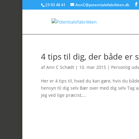
23 93 48 41
AnnC@potentialefabrikken.dk
4 tips til dig, der både er 
af
Ann C Schødt
|
10. mar 2015
|
Personlig udv
Her er 4 tips til, hvad du kan gøre, hvis du både
hensyn til dig selv Bær over med dig selv Tag a
jeg ved lige præcist,...