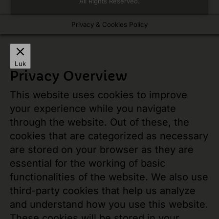
All Rights Reserved.
Privacy & Cookies Policy
Luk
Privacy Overview
This website uses cookies to improve
your experience while you navigate
through the website. Out of these, the
cookies that are categorized as necessary
are stored on your browser as they are
essential for the working of basic
functionalities of the website. We also use
third-party cookies that help us analyze
and understand how you use this website.
These cookies will be stored in your