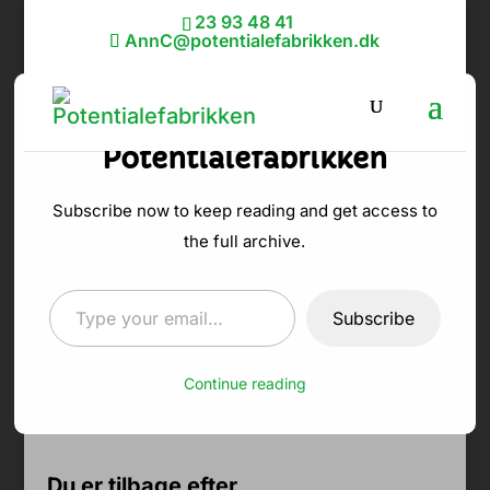
23 93 48 41
AnnC@potentialefabrikken.dk
Discover more from
Potentialefabrikken
Subscribe now to keep reading and get access to
Tilbage på
the full archive.
jobbet – og
Type your email…
Subscribe
hvad så?!
Continue reading
af
Ann C Schødt
|
18. aug 2015
|
Job & karriere
Du er tilbage efter