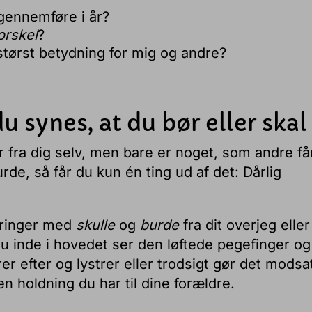
gennemføre i år?
orskel
?
 størst betydning for mig og andre?
du synes, at du bør eller skal
 fra dig selv, men bare er noget, som andre få
burde, så får du kun én ting ud af det: Dårlig
eringer med
skulle
og
burde
fra dit overjeg eller
du inde i hovedet ser den løftede pegefinger og
r efter og lystrer eller trodsigt gør det modsa
lken holdning du har til dine forældre.