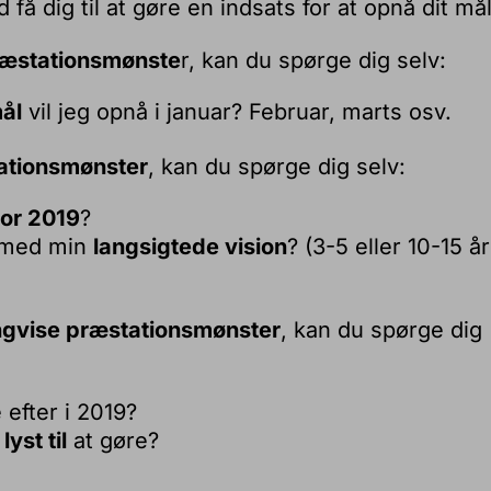
 få dig til at gøre en indsats for at opnå dit mål
ræstationsmønste
r, kan du spørge dig selv:
mål
vil jeg opnå i januar? Februar, marts osv.
tationsmønster
, kan du spørge dig selv:
or 2019
?
 med min
langsigtede vision
? (3-5 eller 10-15 å
ngvise præstationsmønster
, kan du spørge dig
 efter i 2019?
lyst til
at gøre?