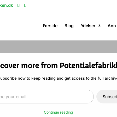
ken.dk
Forside
Blog
Ydelser
Ann 
at dit nytårsforsæt
scover more from Potentialefabrik
ubscribe now to keep reading and get access to the full archiv
ing
email…
Subscr
Continue reading