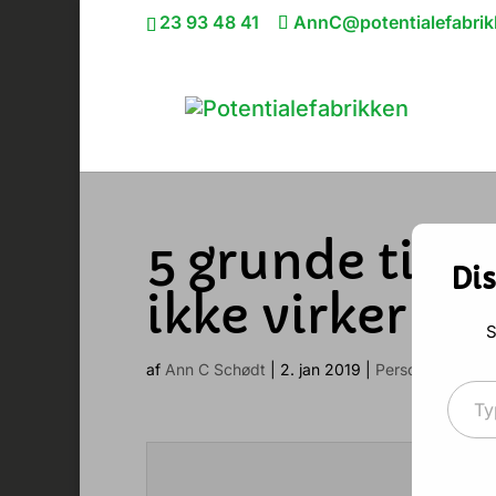
23 93 48 41
AnnC@potentialefabrik
5 grunde til, 
Di
ikke virker
S
af
Ann C Schødt
|
2. jan 2019
|
Personlig udvikl
Type your 