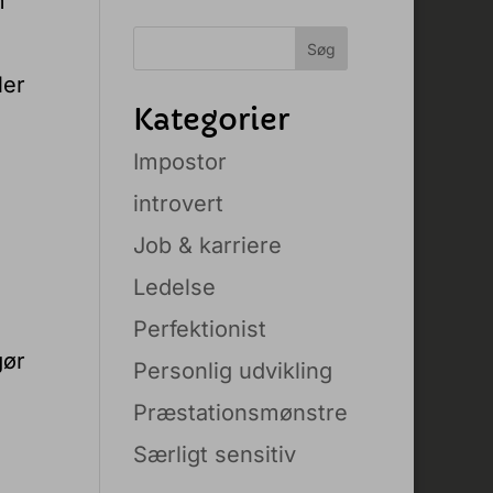
m
ler
Kategorier
Impostor
introvert
Job & karriere
Ledelse
Perfektionist
gør
Personlig udvikling
Præstationsmønstre
Særligt sensitiv