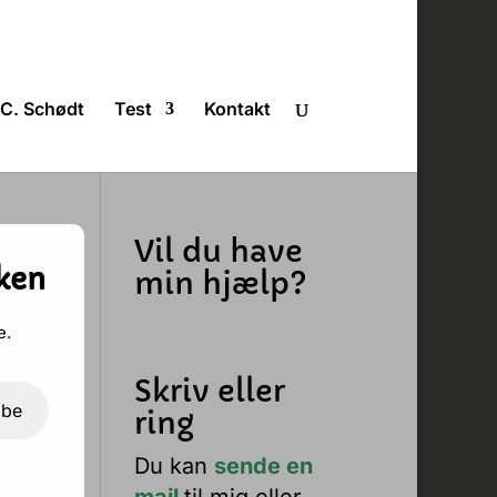
C. Schødt
Test
Kontakt
Vil du have
ken
min hjælp?
e.
Skriv eller
ibe
ring
Du kan
sende en