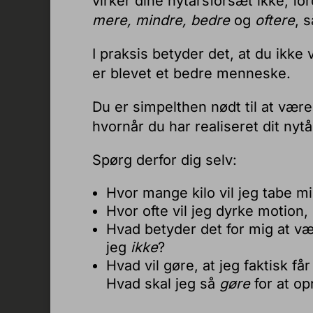
virker dine nytårsforsæt ikke, fo
mere, mindre, bedre
og
oftere
, 
I praksis betyder det, at du ikk
er blevet et bedre menneske.
Du er simpelthen nødt til at vær
hvornår du har realiseret dit nyt
Spørg derfor dig selv:
Hvor mange kilo vil jeg tabe m
Hvor ofte vil jeg dyrke motion,
Hvad betyder det for mig at 
jeg
ikke
?
Hvad vil gøre, at jeg faktisk 
Hvad skal jeg så
gøre
for at op