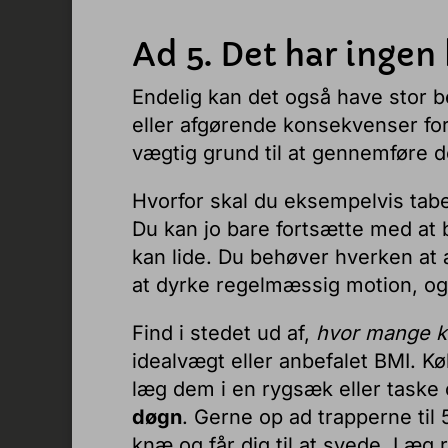
Ad 5. Det har inge
Endelig kan det også have stor b
eller afgørende konsekvenser for 
vægtig grund til at gennemføre d
Hvorfor skal du eksempelvis tabe
Du kan jo bare fortsætte med at 
kan lide. Du behøver hverken at
at dyrke regelmæssig motion, og h
Find i stedet ud af,
hvor mange ki
idealvægt eller anbefalet BMI. Køb
læg dem i en rygsæk eller taske
døgn
. Gerne op ad trapperne til
knæ og får dig til at svede. Læ