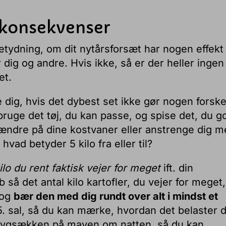
n konsekvenser
etydning, om dit nytårsforsæt har nogen effekt
dig og andre. Hvis ikke, så er der heller ingen
et.
 dig, hvis det dybest set ikke gør nogen forske
bruge det tøj, du kan passe, og spise det, du g
 ændre på dine kostvaner eller anstrenge dig 
vad betyder 5 kilo fra eller til?
lo du rent faktisk vejer for meget
ift. din
 så det antal kilo kartofler, du vejer for meget,
 og
bær den med dig rundt over alt i mindst et
 5. sal, så du kan mærke, hvordan det belaster 
g rygsækken på maven om natten, så du kan