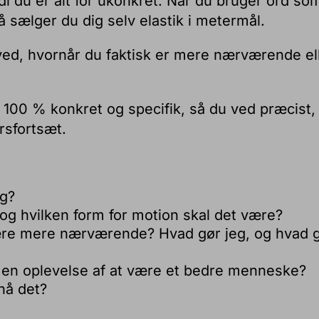
rdi du er alt for ukonkret. Når du bruger ord so
så sælger du dig selv elastik i metermål.
e ved, hvornår du faktisk er mere nærværende el
e 100 % konkret og specifik, så du ved præcist,
årsfortsæt.
ig?
 og hvilken form for motion skal det være?
være mere nærværende? Hvad gør jeg, og hvad 
får en oplevelse af at være et bedre menneske?
nå det?