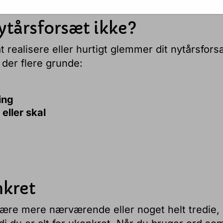
du hen i 2019? Foto: Ann C. Schødt
nytårsforsæt ikke?
at realisere eller hurtigt glemmer dit nytårsfors
 der flere grunde:
ing
eller skal
nkret
 være mere nærværende eller noget helt tredie,