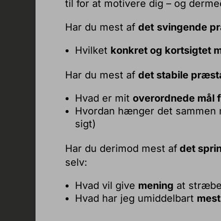
til for at motivere dig – og dermed
Har du mest af
det
svingende p
Hvilket
konkret og kortsigtet 
Har du mest af
det stabile præs
Hvad er mit
overordnede mål f
Hvordan hænger det sammen
sigt)
Har du derimod mest af
det spri
selv:
Hvad vil give
mening
at stræbe
Hvad har jeg umiddelbart
mest 