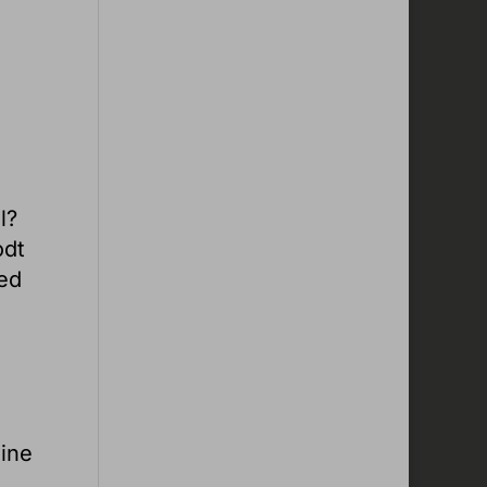
l?
odt
med
dine