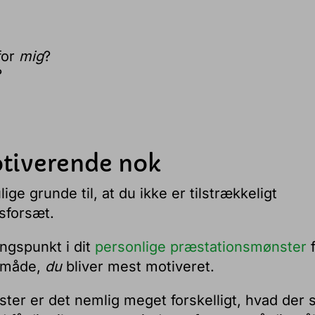
for
mig
?
?
otiverende nok
ige grunde til, at du ikke er tilstrækkeligt
rsforsæt.
ngspunkt i dit
personlige præstationsmønster
f
n måde,
du
bliver mest motiveret.
ter er det nemlig meget forskelligt, hvad der s