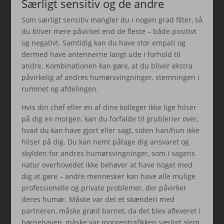
Særligt sensitiv og de andre
Som særligt sensitiv mangler du i nogen grad filter, så
du bliver mere påvirket end de fleste – både positivt
og negativt. Samtidig kan du have stor empati og
dermed have antennerne langt ude i forhold til
andre. Kombinationen kan gøre, at du bliver ekstra
påvirkelig af andres humørsvingninger, stemningen i
rummet og afdelingen.
Hvis din chef eller en af dine kolleger ikke lige hilser
på dig en morgen, kan du forfalde til grublerier over,
hvad du kan have gjort eller sagt, siden han/hun ikke
hilser på dig. Du kan nemt påtage dig ansvaret og
skylden for andres humørsvingninger, som i sagens
natur overhovedet ikke behøver at have noget med
dig at gøre – andre mennesker kan have alle mulige
professionelle og private problemer, der påvirker
deres humør. Måske var det et skænderi med
partneren, måske græd barnet, da det blev afleveret i
børnehaven, måske var morgentrafikken særligt slem