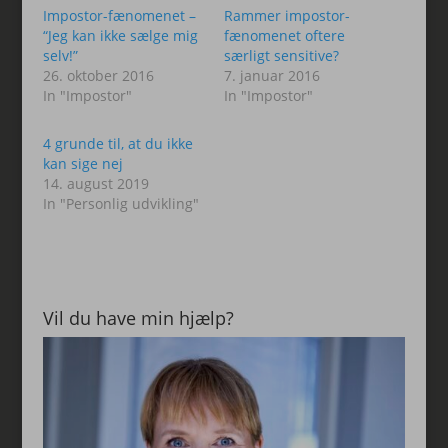
Impostor-fænomenet –
Rammer impostor-
“Jeg kan ikke sælge mig
fænomenet oftere
selv!”
særligt sensitive?
26. oktober 2016
7. januar 2016
In "Impostor"
In "Impostor"
4 grunde til, at du ikke
kan sige nej
14. august 2019
In "Personlig udvikling"
Vil du have min hjælp?