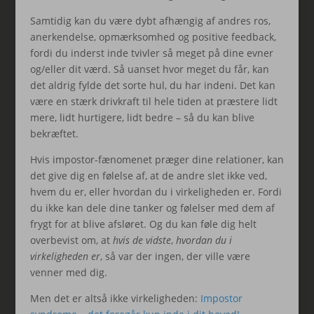
Samtidig kan du være dybt afhængig af andres ros,
anerkendelse, opmærksomhed og positive feedback,
fordi du inderst inde tvivler så meget på dine evner
og/eller dit værd. Så uanset hvor meget du får, kan
det aldrig fylde det sorte hul, du har indeni. Det kan
være en stærk drivkraft til hele tiden at præstere lidt
mere, lidt hurtigere, lidt bedre – så du kan blive
bekræftet.
Hvis impostor-fænomenet præger dine relationer, kan
det give dig en følelse af, at de andre slet ikke ved,
hvem du er, eller hvordan du i virkeligheden er. Fordi
du ikke kan dele dine tanker og følelser med dem af
frygt for at blive afsløret. Og du kan føle dig helt
overbevist om, at
hvis de vidste
,
hvordan du i
virkeligheden er
, så var der ingen, der ville være
venner med dig.
Men det er altså ikke virkeligheden:
Impostor