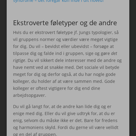
syndrome – det foregår kun inde i dit hoved!
Ekstroverte føletyper og de andre
Hvis du er ekstrovert føletype jf. Jungs typologier, så
vil gruppens normer og værdier være meget vigtige
for dig. Du vil – bevidst eller ubevidst – forsøge at
tilpasse dig og falde ind i gruppen, sige og gøre
det
rigtige
. Du vil sikkert dele interesser med de andre og
have nemt ved at snakke med. Det sociale vil betyde
meget for dig og derfor også, at du har nogle gode
kolleger, du holder af at være sammen med. Gode
kolleger er oftest vigtigere for dig end dine
arbejdsopgaver.
Du vil gå langt for, at de andre kan lide dig og er
enige med dig. Eller du vil give udtryk for, at du er
enig, selvom du måske ikke er det. Bare for fredens
og harmoniens skyld. Fordi du gerne vil være vellidt
og en del af gruppen.