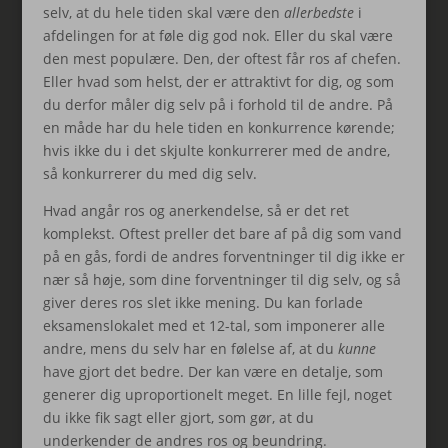
selv, at du hele tiden skal være den
allerbedste
i
afdelingen for at føle dig god nok. Eller du skal være
den mest populære. Den, der oftest får ros af chefen.
Eller hvad som helst, der er attraktivt for dig, og som
du derfor måler dig selv på i forhold til de andre. På
en måde har du hele tiden en konkurrence kørende;
hvis ikke du i det skjulte konkurrerer med de andre,
så konkurrerer du med dig selv.
Hvad angår ros og anerkendelse, så er det ret
komplekst. Oftest preller det bare af på dig som vand
på en gås, fordi de andres forventninger til dig ikke er
nær så høje, som dine forventninger til dig selv, og så
giver deres ros slet ikke mening. Du kan forlade
eksamenslokalet med et 12-tal, som imponerer alle
andre, mens du selv har en følelse af, at du
kunne
have gjort det bedre. Der kan være en detalje, som
generer dig uproportionelt meget. En lille fejl, noget
du ikke fik sagt eller gjort, som gør, at du
underkender de andres ros og beundring.