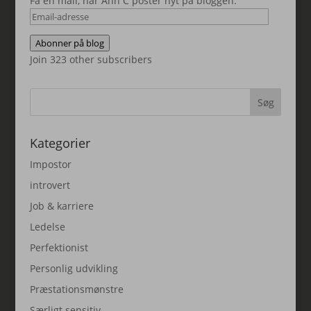
Få en mail, når Ann C poster nyt på bloggen.
Email-
adresse
Abonner på blog
Join 323 other subscribers
Kategorier
Impostor
introvert
Job & karriere
Ledelse
Perfektionist
Personlig udvikling
Præstationsmønstre
Særligt sensitiv