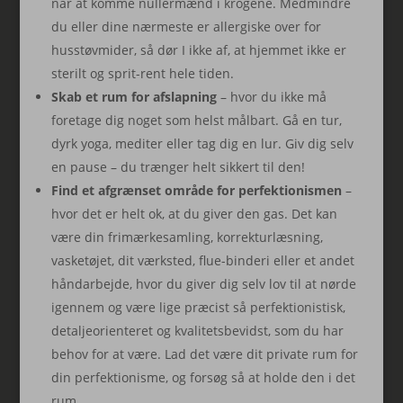
når at komme nullermænd i krogene. Medmindre
du eller dine nærmeste er allergiske over for
husstøvmider, så dør I ikke af, at hjemmet ikke er
sterilt og sprit-rent hele tiden.
Skab et rum for afslapning
– hvor du ikke må
foretage dig noget som helst målbart. Gå en tur,
dyrk yoga, mediter eller tag dig en lur. Giv dig selv
en pause – du trænger helt sikkert til den!
Find et afgrænset område for perfektionismen
–
hvor det er helt ok, at du giver den gas. Det kan
være din frimærkesamling, korrekturlæsning,
vasketøjet, dit værksted, flue-binderi eller et andet
håndarbejde, hvor du giver dig selv lov til at nørde
igennem og være lige præcist så perfektionistisk,
detaljeorienteret og kvalitetsbevidst, som du har
behov for at være. Lad det være dit private rum for
din perfektionisme, og forsøg så at holde den i det
rum.