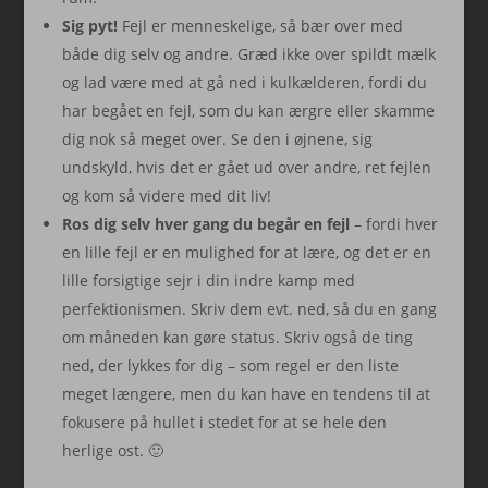
Sig pyt!
Fejl er menneskelige, så bær over med
både dig selv og andre. Græd ikke over spildt mælk
og lad være med at gå ned i kulkælderen, fordi du
har begået en fejl, som du kan ærgre eller skamme
dig nok så meget over. Se den i øjnene, sig
undskyld, hvis det er gået ud over andre, ret fejlen
og kom så videre med dit liv!
Ros dig selv hver gang du begår en fejl
– fordi hver
en lille fejl er en mulighed for at lære, og det er en
lille forsigtige sejr i din indre kamp med
perfektionismen. Skriv dem evt. ned, så du en gang
om måneden kan gøre status. Skriv også de ting
ned, der lykkes for dig – som regel er den liste
meget længere, men du kan have en tendens til at
fokusere på hullet i stedet for at se hele den
herlige ost. 🙂