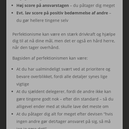
Høj score på ansvarstagen
– du påtager dig meget
Evt. lav score på positiv bedømmelse af andre
–
du gør hellere tingene selv
Perfektionisme kan være en stærk drivkraft og hjælpe
dig til at nå dine mål, men det er også en hård herre,
når den tager overhånd.
Bagsiden af perfektionismen kan være:
At du har ualmindeligt svært ved at prioritere og
bevare overblikket, fordi alle detaljer synes lige
vigtige
At du sjældent delegerer, fordi de andre ikke kan
gøre tingene godt nok – efter din standard – så du
alligevel ender med at skulle lave det meste om
At du påtager dig alt for meget efter devisen “hvis
ingen andre gør det/tager ansvaret på sig, så må
jeg jo gøre det!”