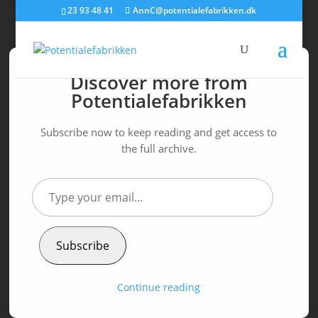
23 93 48 41
AnnC@potentialefabrikken.dk
Discover more from
Potentialefabrikken
Få din perfektionisme
Subscribe now to keep reading and get access to
under kontrol
the full archive.
af
Ann C Schødt
|
19. maj 2015
|
Perfektionist
Type
your
email…
– så det ikke er din perfektionisme, der
kontrollerer dig!
Subscribe
I
personlighedstesten
viser perfektionisme sig typiske
som:
Continue reading
Høj score på detaljer og/eller ordenssans
– det er
vigtigt for dig