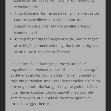
konsekvenser, det så kan have for dit helbred og
velbefindende
At du fokuserer for meget på fejl og mangler, så du
i andres øjne bliver en kritisk pedant, de
simpelthen ikke orker at høre på eller arbejde
sammen med
At du påtager dig for meget arbejde, har for meget
at se til på hjemmefronten og ikke lytter til dig selv,
så du til sidst risikerer at få stress
Jeg gætter på, at du meget gerne vil undgå de
negative konsekvenser af perfektionismen, men også
at det er svært for dig, hvis ikke ligefrem umuligt at
tøjle din perfektionisme. Fordi den fortæller dig, at du
ikke er god nok, ikke har gjort tingene godt nok. Den
giver dig en konstant dårlig samvittighed over det,
som den synes, at du
også
burde have gjort eller
skulle have gjort bedre.