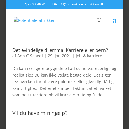
23 93 48 41
AnnC@potentialefabrikken.dk
Det evindelige dilemma: Karriere eller børn?
af
Ann C Schødt
|
29. jan 2021
|
Job & karriere
Du kan ikke gøre begge dele Lad os nu være ærlige og
realistiske: Du kan ikke vælge begge dele. Det siger
jeg hverken for at være polemisk eller give dig dårlig
samvittighed. Det er et simpelt faktum, at et hvilket
som helst karrierejob vil kræve din tid og fulde...
Vil du have min hjælp?