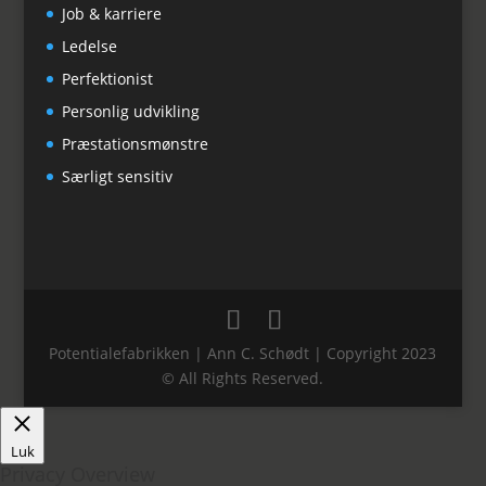
Job & karriere
Ledelse
Perfektionist
Personlig udvikling
Præstationsmønstre
Særligt sensitiv
Potentialefabrikken | Ann C. Schødt | Copyright 2023
© All Rights Reserved.
Luk
Privacy Overview