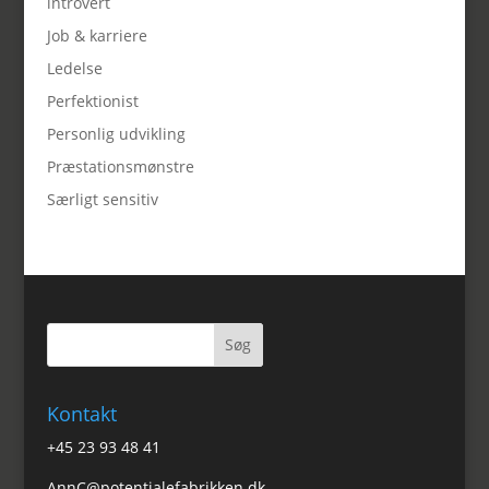
introvert
Job & karriere
Ledelse
Perfektionist
Personlig udvikling
Præstationsmønstre
Særligt sensitiv
Kontakt
+45 23 93 48 41
AnnC@potentialefabrikken.dk