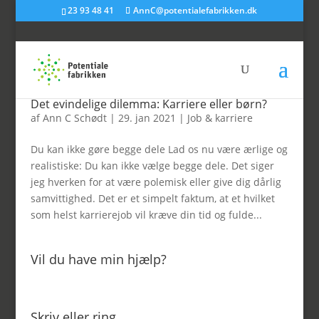
23 93 48 41
AnnC@potentialefabrikken.dk
Det evindelige dilemma: Karriere eller børn?
af
Ann C Schødt
|
29. jan 2021
|
Job & karriere
Du kan ikke gøre begge dele Lad os nu være ærlige og
realistiske: Du kan ikke vælge begge dele. Det siger
jeg hverken for at være polemisk eller give dig dårlig
samvittighed. Det er et simpelt faktum, at et hvilket
som helst karrierejob vil kræve din tid og fulde...
Vil du have min hjælp?
Skriv eller ring