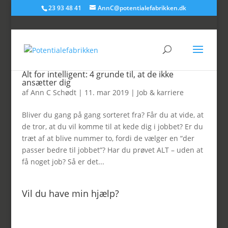
23 93 48 41
AnnC@potentialefabrikken.dk
Alt for intelligent: 4 grunde til, at de ikke
ansætter dig
af
Ann C Schødt
|
11. mar 2019
|
Job & karriere
Bliver du gang på gang sorteret fra? Får du at vide, at
de tror, at du vil komme til at kede dig i jobbet? Er du
træt af at blive nummer to, fordi de vælger en “der
passer bedre til jobbet”? Har du prøvet ALT – uden at
få noget job? Så er det...
Vil du have min hjælp?