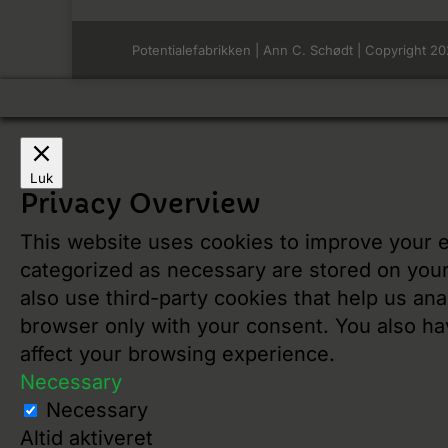
Potentialefabrikken | Ann C. Schødt | Copyright 20
Luk
Privacy Overview
This website uses cookies to improve your e
categorized as necessary are stored on your 
also use third-party cookies that help us an
browser only with your consent. You also ha
affect your browsing experience.
Necessary
Necessary
Altid aktiveret