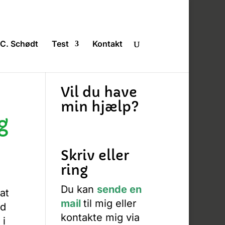
C. Schødt
Test
Kontakt
Vil du have
min hjælp?
g
Skriv eller
ring
Du kan
sende en
at
mail
til mig eller
ed
kontakte mig via
 i