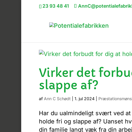
23 93 48 41
AnnC@potentialefabrik
Virker det forbu
slappe af?
af
Ann C Schødt
|
1. jul 2024
|
Præstationsmøns
Har du ualmindeligt svært ved at 
holde fri og slappe af? Uanset 
din familie langt væk fra din arb