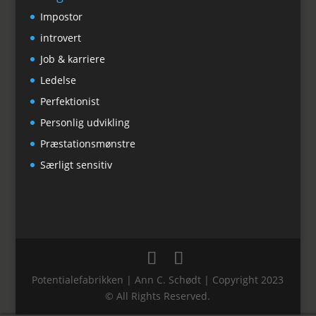
Impostor
introvert
Job & karriere
Ledelse
Perfektionist
Personlig udvikling
Præstationsmønstre
Særligt sensitiv
Potentialefabrikken | Ann C. Schødt | Copyright 2023
© All Rights Reserved.