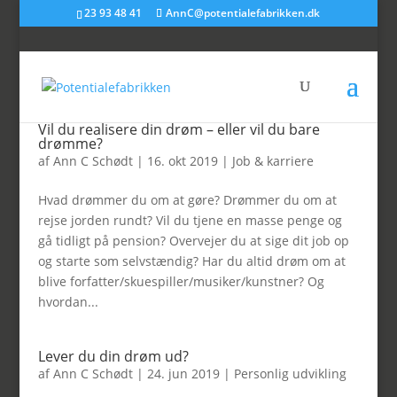
23 93 48 41
AnnC@potentialefabrikken.dk
Vil du realisere din drøm – eller vil du bare
drømme?
af
Ann C Schødt
|
16. okt 2019
|
Job & karriere
Hvad drømmer du om at gøre? Drømmer du om at
rejse jorden rundt? Vil du tjene en masse penge og
gå tidligt på pension? Overvejer du at sige dit job op
og starte som selvstændig? Har du altid drøm om at
blive forfatter/skuespiller/musiker/kunstner? Og
hvordan...
Lever du din drøm ud?
af
Ann C Schødt
|
24. jun 2019
|
Personlig udvikling