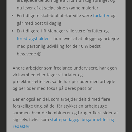
arbejdede deltid nogle år, før hun tog springet og
nu lever af at sælge sine skønne malerier
En tidligere skolebibliotekar ville være
forfatter
og
går med post til daglig
En tidligere HR Manager ville være forfatter og
foredragsholder
– hun lever af at blogge og arbejde
med personlig udvikling for de 10 % bedst
begavede 😉
Andre arbejder som freelance undervisere, har egen
virksomhed eller tager vikariater og
projektansættelser, så de har perioder med arbejde
og perioder med fokus på deres passion.
Der er også en del, som arbejder deltid med flere
forskellige ting, så de får stykket en arbejdsuge
sammen, hvor de kombinerer og bruger flere sider af
sig selv, f.eks. som
støttepædagog, boganmelder og
redaktør
.