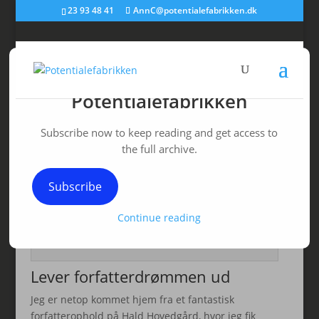
23 93 48 41
AnnC@potentialefabrikken.dk
Discover more from
Potentialefabrikken
Lever du din drøm ud?
Subscribe now to keep reading and get access to
af
Ann C Schødt
|
24. jun 2019
|
Personlig udvikling
the full archive.
Subscribe
Continue reading
Udsigten fra biblioteket på Hald Hovedgård –
forfatterrefugium
Lever forfatterdrømmen ud
Jeg er netop kommet hjem fra et fantastisk
forfatterophold på Hald Hovedgård, hvor jeg fik