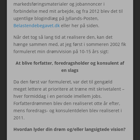
markedsføringsmaterialer og jobannoncer i
forbindelse med mit arbejde, og fra 2012 blev det til
ugentlige blogindlæg på Jyllands-Posten,
Belastendebegavet.dk
eller her på siden.
Når det tog så lang tid at realisere den, kan det
hænge sammen med, at jeg først i sommeren 2002 fik
formuleret min drøm/vision på 10-15 års sigt:
At blive forfatter, foredragsholder og konsulent af
en slags
Da den først var formuleret, var det til gengæld
meget lettere at prioritere at træne mit skrivetalent –
hver formiddag i en periode imellem jobs.
Forfatterdrømmen blev den realiseret otte år efter,
mens foredrags- og konsulentdelen blev realiseret i
2011.
Hvordan lyder din drøm og/eller langsigtede vision?