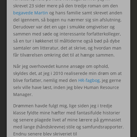
skrevet 23 sider mere på den tredje roman om den
begavede Martin
og hans familie samt skrevet anden
del igennem, så bogen nu nærmer sig sin afslutning.
Derudover var det en uge i smukke omgivelser og
sammen med søde og interessante forfatterkolleger,
så en tur i køkkenet til måltiderne også bød på dybe
samtaler om litteratur, det at skrive, og hvordan man
får tilværelsen omkring det til at hænge sammen.
Når jeg overhovedet kunne ansøge om ophold,
skyldes det, at jeg i 2010 realiserede min drøm om at
blive forfatter, nemlig med den
HR-fagbog
, jeg gerne
selv ville have læst, inden jeg blev Human Resource
Manager.
Drømmen havde fulgt mig, lige siden jeg i tredje
klasse fyldte mine hæfter med fantasifulde historier
og senere plagede livet af mine lærere på gymnasiet
med lange (håndskrevne) stile og samfundsrapporter.
Endnu senere blev skriveriet til