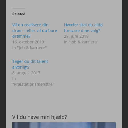
Related
Vil du realisere din
Hvorfor skal du altid
drøm – eller vil du bare
forsvare dine valg?
drømme?
29. juni 2018
16. oktober 2019
In "Job & karriere"
In "Job & karriere"
Tager du dit talent
alvorligt?
8. august 2017
In
"Præstationsmønstre"
Vil du have min hjælp?