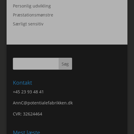
Personlig udvikling
Præstationsmønstre
Særligt sensitiv
Kontakt
+45 23 93 48 41
AnnC@potentialefabrikken.dk
CVR: 32624464
Mest læste