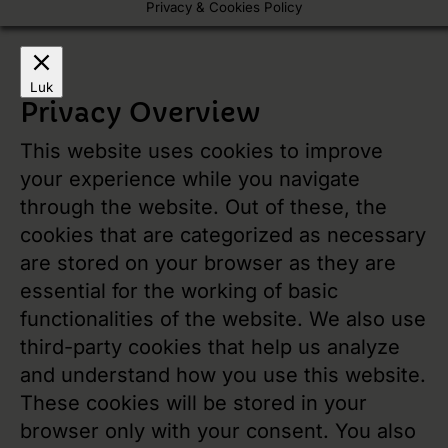
Privacy & Cookies Policy
Luk
Privacy Overview
This website uses cookies to improve
your experience while you navigate
through the website. Out of these, the
cookies that are categorized as necessary
are stored on your browser as they are
essential for the working of basic
functionalities of the website. We also use
third-party cookies that help us analyze
and understand how you use this website.
These cookies will be stored in your
browser only with your consent. You also