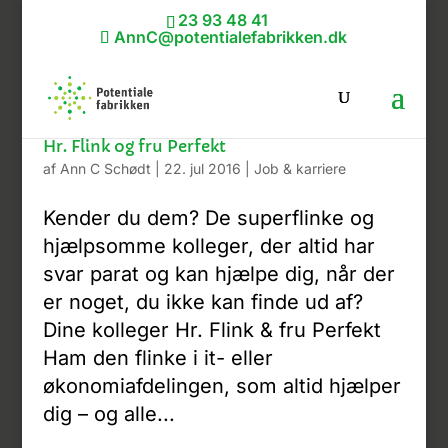
23 93 48 41
AnnC@potentialefabrikken.dk
Hr. Flink og fru Perfekt
af
Ann C Schødt
|
22. jul 2016
|
Job & karriere
Kender du dem? De superflinke og
hjælpsomme kolleger, der altid har
svar parat og kan hjælpe dig, når der
er noget, du ikke kan finde ud af?
Dine kolleger Hr. Flink & fru Perfekt
Ham den flinke i it- eller
økonomiafdelingen, som altid hjælper
dig – og alle...