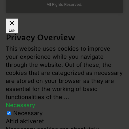
All Rights Reserved.
Luk
Privacy Overview
This website uses cookies to improve
your experience while you navigate
through the website. Out of these, the
cookies that are categorized as necessary
are stored on your browser as they are
essential for the working of basic
functionalities of the
...
Necessary
Necessary
Altid aktiveret