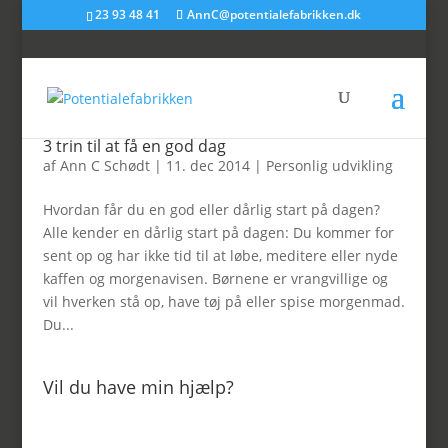
23 93 48 41
AnnC@potentialefabrikken.dk
3 trin til at få en god dag
af
Ann C Schødt
|
11. dec 2014
|
Personlig udvikling
Hvordan får du en god eller dårlig start på dagen?
Alle kender en dårlig start på dagen: Du kommer for
sent op og har ikke tid til at løbe, meditere eller nyde
kaffen og morgenavisen. Børnene er vrangvillige og
vil hverken stå op, have tøj på eller spise morgenmad.
Du...
Vil du have min hjælp?