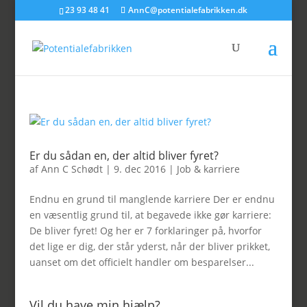
23 93 48 41
AnnC@potentialefabrikken.dk
Er du sådan en, der altid bliver fyret?
af
Ann C Schødt
|
9. dec 2016
|
Job & karriere
Endnu en grund til manglende karriere Der er endnu
en væsentlig grund til, at begavede ikke gør karriere:
De bliver fyret! Og her er 7 forklaringer på, hvorfor
det lige er dig, der står yderst, når der bliver prikket,
uanset om det officielt handler om besparelser...
Vil du have min hjælp?