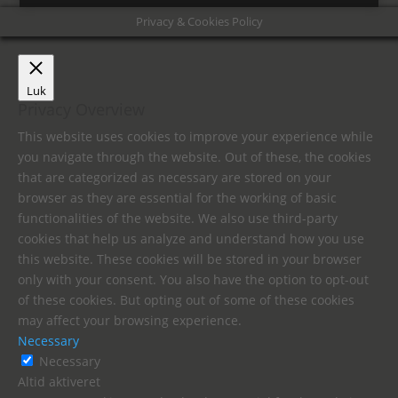
Privacy & Cookies Policy
Luk
Privacy Overview
This website uses cookies to improve your experience while
you navigate through the website. Out of these, the cookies
that are categorized as necessary are stored on your
browser as they are essential for the working of basic
functionalities of the website. We also use third-party
cookies that help us analyze and understand how you use
this website. These cookies will be stored in your browser
only with your consent. You also have the option to opt-out
of these cookies. But opting out of some of these cookies
may affect your browsing experience.
Necessary
Necessary
Altid aktiveret