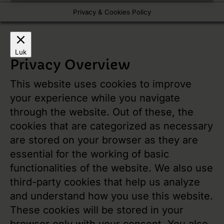
Privacy & Cookies Policy
Luk
Privacy Overview
This website uses cookies to improve
your experience while you navigate
through the website. Out of these, the
cookies that are categorized as necessary
are stored on your browser as they are
essential for the working of basic
functionalities of the website. We also use
third-party cookies that help us analyze
and understand how you use this website.
These cookies will be stored in your
browser only with your consent. You also