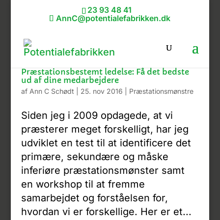
23 93 48 41
AnnC@potentialefabrikken.dk
Præstationsbestemt ledelse: Få det bedste
ud af dine medarbejdere
af
Ann C Schødt
|
25. nov 2016
|
Præstationsmønstre
Siden jeg i 2009 opdagede, at vi
præsterer meget forskelligt, har jeg
udviklet en test til at identificere det
primære, sekundære og måske
inferiøre præstationsmønster samt
en workshop til at fremme
samarbejdet og forståelsen for,
hvordan vi er forskellige. Her er et...