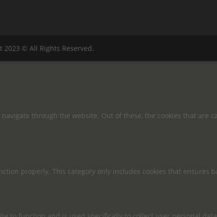
t 2023 © All Rights Reserved.
navigate through the website. Out of these, the cookies that are c
nction properly. This category only includes cookies that ensures ba
te to function and is used specifically to collect user personal da