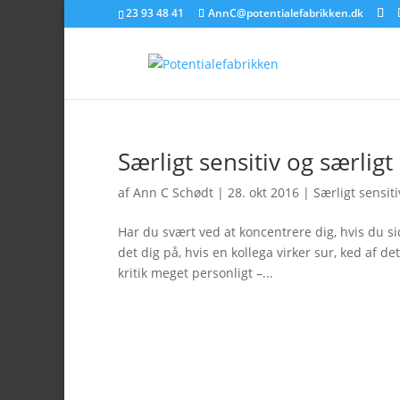
23 93 48 41
AnnC@potentialefabrikken.dk
Særligt sensitiv og særligt
af
Ann C Schødt
|
28. okt 2016
|
Særligt sensiti
Har du svært ved at koncentrere dig, hvis du s
det dig på, hvis en kollega virker sur, ked af 
kritik meget personligt –...