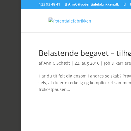
23 93 48 41
AnnC@potentialefabrikken.dk
Belastende begavet – tilh
af
Ann C Schødt
|
22. aug 2016
|
Job & karriere
Har du tit følt dig ensom i andres selskab? Pr
selv, at du er mærkelig og kompliceret sammen
frokostpausen...