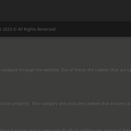
t 2023 © All Rights Reserved.
navigate through the website. Out of these, the cookies that are c
nction properly. This category only includes cookies that ensures ba
te to function and is used specifically to collect user personal da