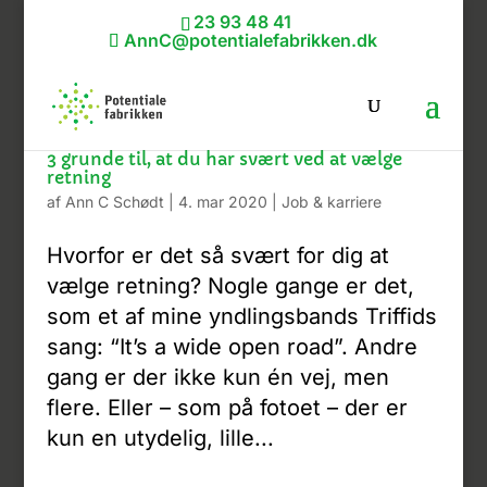
23 93 48 41
AnnC@potentialefabrikken.dk
3 grunde til, at du har svært ved at vælge
retning
af
Ann C Schødt
|
4. mar 2020
|
Job & karriere
Hvorfor er det så svært for dig at
vælge retning? Nogle gange er det,
som et af mine yndlingsbands Triffids
sang: “It’s a wide open road”. Andre
gang er der ikke kun én vej, men
flere. Eller – som på fotoet – der er
kun en utydelig, lille...