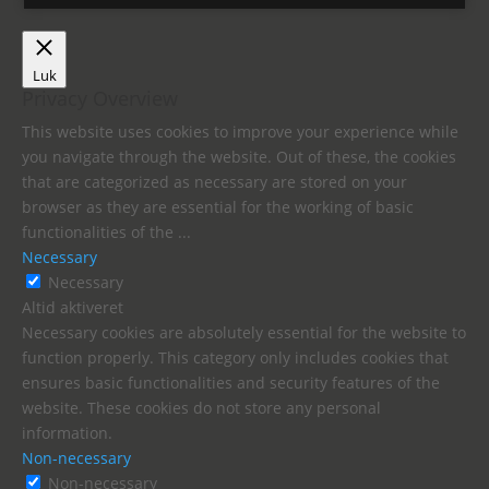
Luk
Privacy Overview
This website uses cookies to improve your experience while
you navigate through the website. Out of these, the cookies
that are categorized as necessary are stored on your
browser as they are essential for the working of basic
functionalities of the
...
Necessary
Necessary
Altid aktiveret
Necessary cookies are absolutely essential for the website to
function properly. This category only includes cookies that
ensures basic functionalities and security features of the
website. These cookies do not store any personal
information.
Non-necessary
Non-necessary