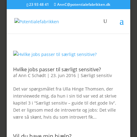
23 93 48 41
AnnC@potentialefabrikken.dk
Hvilke jobs passer til særligt sensitive?
af
Ann C Schødt
|
23. jun 2016
|
Særligt sensitiv
Det var spørgsmålet fra Ulla Hinge Thomsen, der
interviewede mig, da hun i sin tid var ved at skrive
kapitel 3 i “Særligt sensitiv – guide til det gode liv”.
Det er ligesom med de introverte og jobs: Det ville
være så skønt, hvis du som introvert fik...
Vil du have min hjælp?