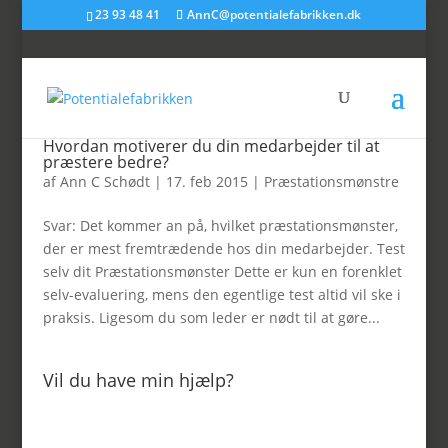
23 93 48 41
AnnC@potentialefabrikken.dk
Hvordan motiverer du din medarbejder til at
præstere bedre?
af
Ann C Schødt
|
17. feb 2015
|
Præstationsmønstre
Svar: Det kommer an på, hvilket præstationsmønster,
der er mest fremtrædende hos din medarbejder. Test
selv dit Præstationsmønster Dette er kun en forenklet
selv-evaluering, mens den egentlige test altid vil ske i
praksis. Ligesom du som leder er nødt til at gøre...
Vil du have min hjælp?