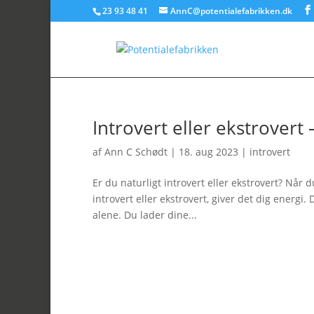
23 93 48 41
AnnC@potentialefabrikken.dk
Introvert eller ekstrovert –
af
Ann C Schødt
|
18. aug 2023
|
introvert
Er du naturligt introvert eller ekstrovert? Når
introvert eller ekstrovert, giver det dig energi. 
alene. Du lader dine...