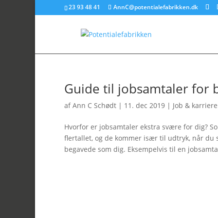
23 93 48 41
AnnC@potentialefabrikken.dk
Guide til jobsamtaler fo
af
Ann C Schødt
|
11. dec 2019
|
Job & karriere
Hvorfor er jobsamtaler ekstra svære for dig? 
flertallet, og de kommer især til udtryk, når d
begavede som dig. Eksempelvis til en jobsamtal