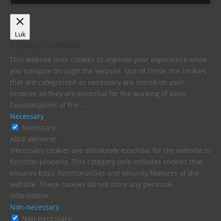
Luk
Privacy Overview
This website uses cookies to improve your experience while
you navigate through the website. Out of these, the cookies
that are categorized as necessary are stored on your
browser as they are essential for the working of basic
functionalities of the
...
Necessary
Necessary
Altid aktiveret
Necessary cookies are absolutely essential for the website to
function properly. This category only includes cookies that
ensures basic functionalities and security features of the
website. These cookies do not store any personal
information.
Non-necessary
Non-necessary