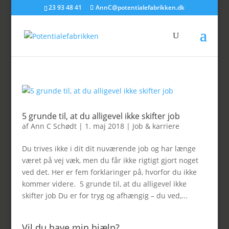
23 93 48 41
AnnC@potentialefabrikken.dk
5 grunde til, at du alligevel ikke skifter job
af
Ann C Schødt
|
1. maj 2018
|
Job & karriere
Du trives ikke i dit dit nuværende job og har længe
været på vej væk, men du får ikke rigtigt gjort noget
ved det. Her er fem forklaringer på, hvorfor du ikke
kommer videre. 5 grunde til, at du alligevel ikke
skifter job Du er for tryg og afhængig – du ved,...
Vil du have min hjælp?