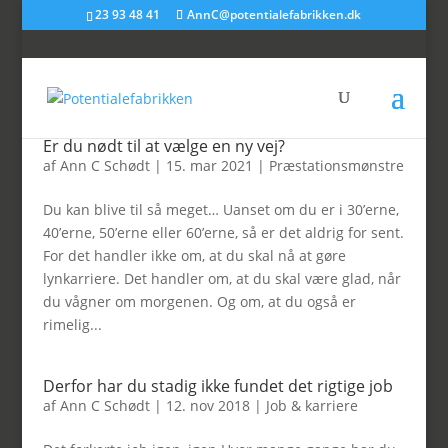
23 93 48 41
AnnC@potentialefabrikken.dk
Er du nødt til at vælge en ny vej?
af
Ann C Schødt
|
15. mar 2021
|
Præstationsmønstre
Du kan blive til så meget… Uanset om du er i 30’erne,
40’erne, 50’erne eller 60’erne, så er det aldrig for sent.
For det handler ikke om, at du skal nå at gøre
lynkarriere. Det handler om, at du skal være glad, når
du vågner om morgenen. Og om, at du også er
rimelig...
Derfor har du stadig ikke fundet det rigtige job
af
Ann C Schødt
|
12. nov 2018
|
Job & karriere