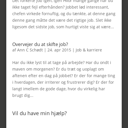
Det forkerte job igen, igen Hvor mange gange har du
ikke taget fejl efterhånden? Jobbet lød interessant,
chefen virkede fornuftig, og du tænkte, at denne gang
denne gang måtte det være det rigtige job. Slet ikke
ligesom det sidste job, som hurtigt viste sig at være...
Overvejer du at skifte job?
af
Ann C Schødt
|
24. apr 2015
|
Job & karriere
Har du ikke lyst til at tage på arbejde? Har du ondt i
maven om morgenen? Er du træt og uoplagt om
aftenen efter en dag på jobbet? Er der for mange ting
i hverdagen, der irriterer og frustrerer dig? Er der for
langt imellem de gode dage, hvor du virkelig har
brugt dig...
Vil du have min hjælp?