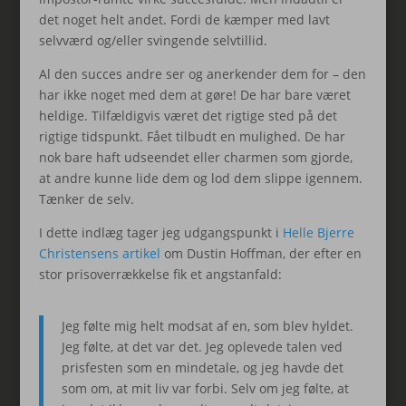
det noget helt andet. Fordi de kæmper med lavt
selvværd og/eller svingende selvtillid.
Al den succes andre ser og anerkender dem for – den
har ikke noget med dem at gøre! De har bare været
heldige. Tilfældigvis været det rigtige sted på det
rigtige tidspunkt. Fået tilbudt en mulighed. De har
nok bare haft udseendet eller charmen som gjorde,
at andre kunne lide dem og lod dem slippe igennem.
Tænker de selv.
I dette indlæg tager jeg udgangspunkt i
Helle Bjerre
Christensens artikel
om Dustin Hoffman, der efter en
stor prisoverrækkelse fik et angstanfald:
Jeg følte mig helt modsat af en, som blev hyldet.
Jeg følte, at det var det. Jeg oplevede talen ved
prisfesten som en mindetale, og jeg havde det
som om, at mit liv var forbi. Selv om jeg følte, at