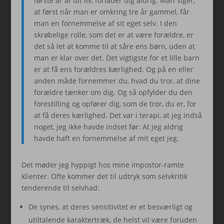
første år af dit liv, forlader dig aldrig. Man siger,
at først når man er omkring tre år gammel, får
man en fornemmelse af sit eget selv. I den
skrøbelige rolle, som det er at være forældre, er
det så let at komme til at såre ens børn, uden at
man er klar over det. Det vigtigste for et lille barn
er at få ens forældres kærlighed. Og på en eller
anden måde fornemmer du, hvad du tror, at dine
forældre tænker om dig. Og så opfylder du den
forestilling og opfører dig, som de tror, du er, for
at få deres kærlighed. Det var i terapi, at jeg indså
noget, jeg ikke havde indset før: At jeg aldrig
havde haft en fornemmelse af mit eget jeg.
Det møder jeg hyppigt hos mine impostor-ramte
klienter. Ofte kommer det til udtryk som selvkritik
tenderende til selvhad:
De synes, at deres sensitivitet er et besværligt og
utiltalende karaktertræk, de helst vil være foruden