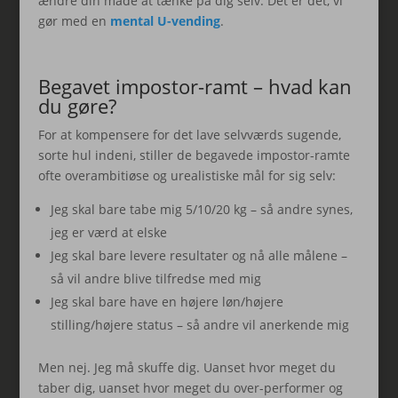
ændre din måde at tænke på dig selv. Det er det, vi
gør med en
mental U-vending
.
Begavet impostor-ramt – hvad kan
du gøre?
For at kompensere for det lave selvværds sugende,
sorte hul indeni, stiller de begavede impostor-ramte
ofte overambitiøse og urealistiske mål for sig selv:
Jeg skal bare tabe mig 5/10/20 kg – så andre synes,
jeg er værd at elske
Jeg skal bare levere resultater og nå alle målene –
så vil andre blive tilfredse med mig
Jeg skal bare have en højere løn/højere
stilling/højere status – så andre vil anerkende mig
Men nej. Jeg må skuffe dig. Uanset hvor meget du
taber dig, uanset hvor meget du over-performer og