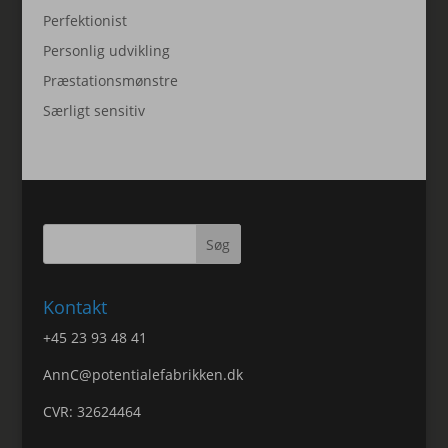
Perfektionist
Personlig udvikling
Præstationsmønstre
Særligt sensitiv
Kontakt
+45 23 93 48 41
AnnC@potentialefabrikken.dk
CVR: 32624464