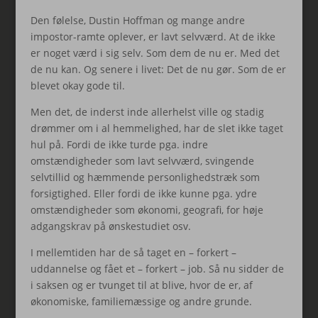
Den følelse, Dustin Hoffman og mange andre
impostor-ramte oplever, er lavt selvværd. At de ikke
er noget værd i sig selv. Som dem de nu er. Med det
de nu kan. Og senere i livet: Det de nu gør. Som de er
blevet okay gode til.
Men det, de inderst inde allerhelst ville og stadig
drømmer om i al hemmelighed, har de slet ikke taget
hul på. Fordi de ikke turde pga. indre
omstændigheder som lavt selvværd, svingende
selvtillid og hæmmende personlighedstræk som
forsigtighed. Eller fordi de ikke kunne pga. ydre
omstændigheder som økonomi, geografi, for høje
adgangskrav på ønskestudiet osv.
I mellemtiden har de så taget en – forkert –
uddannelse og fået et – forkert – job. Så nu sidder de
i saksen og er tvunget til at blive, hvor de er, af
økonomiske, familiemæssige og andre grunde.