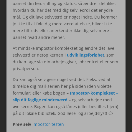
uanset din løn, stilling og status, så ændrer det ikke,
hvordan du har det med dig selv. Fordi det er ydre
mål. Og dit lave selvværd er noget indre. Du kommer
jo ikke til at føle dig mere værd at elske, bliver ikke
mere tilfreds eller anerkender ikke dig selv mere –
uanset hvad andre mener.
At mindske Impostor-komplekset og ændre det lave
selvværd er netop kernen i
udviklingsforløbet
, som
du kan tage via din arbejdsgiver, jobcentret eller som
privatperson.
Du kan også selv gøre noget ved det. F.eks. ved at
tilmelde dig mail-serien her på siden (den violette
formular) eller købe bogen –
Impostor-komplekset –
slip dit faglige mindreværd
– og selv arbejde med
øvelserne. Bogen kan også lånes (eller bestilles hjem)
på dit lokale bibliotek. God læse- og arbejdslyst! 🙂
Prøv selv
Impostor-testen