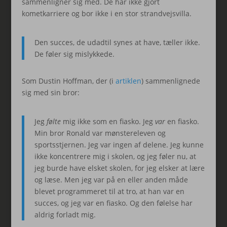
sammenligner sig med. De har ikke gjort
kometkarriere og bor ikke i en stor strandvejsvilla.
Den succes, de udadtil synes at have, tæller ikke.
De føler sig mislykkede.
Som Dustin Hoffman, der (i
artiklen
) sammenlignede
sig med sin bror:
Jeg
følte
mig ikke som en fiasko. Jeg
var
en fiasko.
Min bror Ronald var mønstereleven og
sportsstjernen. Jeg var ingen af delene. Jeg kunne
ikke koncentrere mig i skolen, og jeg føler nu, at
jeg burde have elsket skolen, for jeg elsker at lære
og læse. Men jeg var på en eller anden måde
blevet programmeret til at tro, at han var en
succes, og jeg var en fiasko. Og den følelse har
aldrig forladt mig.