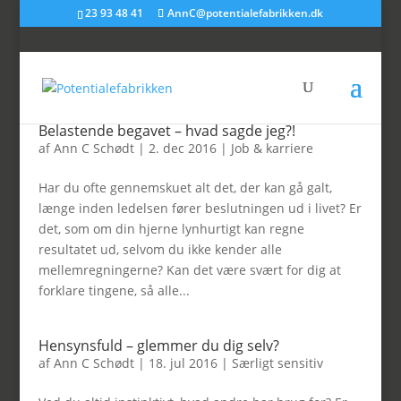
23 93 48 41
AnnC@potentialefabrikken.dk
Belastende begavet – hvad sagde jeg?!
af
Ann C Schødt
|
2. dec 2016
|
Job & karriere
Har du ofte gennemskuet alt det, der kan gå galt,
længe inden ledelsen fører beslutningen ud i livet? Er
det, som om din hjerne lynhurtigt kan regne
resultatet ud, selvom du ikke kender alle
mellemregningerne? Kan det være svært for dig at
forklare tingene, så alle...
Hensynsfuld – glemmer du dig selv?
af
Ann C Schødt
|
18. jul 2016
|
Særligt sensitiv