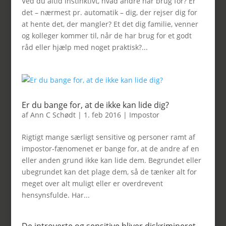
Ved du altid instinktivt, hvad andre har brug for? Er
det – nærmest pr. automatik – dig, der rejser dig for
at hente det, der mangler? Et det dig familie, venner
og kolleger kommer til, når de har brug for et godt
råd eller hjælp med noget praktisk?...
Er du bange for, at de ikke kan lide dig?
af
Ann C Schødt
|
1. feb 2016
|
Impostor
Rigtigt mange særligt sensitive og personer ramt af
impostor-fænomenet er bange for, at de andre af en
eller anden grund ikke kan lide dem. Begrundet eller
ubegrundet kan det plage dem, så de tænker alt for
meget over alt muligt eller er overdrevent
hensynsfulde. Har...