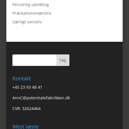
Personlig udvikling
Præstationsmønstre
Særligt sensitiv
Kontakt
+45 23 93 48 41
AnnC@potentialefabrikken.dk
CVR: 32624464
Mest læste