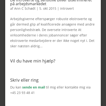
De introverte og sensitive bliver diskrimineret
på arbejdsmarkedet
af
Ann C Schødt
|
5. okt 2015
|
introvert
Arbejdsgiverne efterspørger robuste ekstroverte og
går dermed glip af kvalificerede ansøgere med andre
personlighedstræk. De oversete introverte At
virksomhederne i deres jobannoncer søger efter
ekstroverte medarbejdere er der ikke noget nyt i. Det
sker næsten aldrig...
Vil du have min hjælp?
Skriv eller ring
Du kan
sende en mail
til mig eller kontakte mig via
+45 23 93 48 41