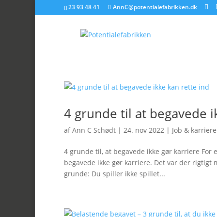
23 93 48 41
AnnC@potentialefabrikken.dk
4 grunde til at begavede i
af
Ann C Schødt
|
24. nov 2022
|
Job & karriere
4 grunde til, at begavede ikke gør karriere For
begavede ikke gør karriere. Det var der rigtig
grunde: Du spiller ikke spillet...