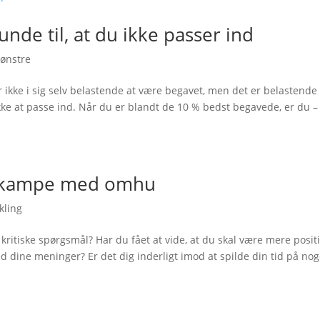
nde til, at du ikke passer ind
ønstre
r ikke i sig selv belastende at være begavet, men det er belastende 
ikke at passe ind. Når du er blandt de 10 % bedst begavede, er du –
e kampe med omhu
kling
e kritiske spørgsmål? Har du fået at vide, at du skal være mere posit
 dine meninger? Er det dig inderligt imod at spilde din tid på nog