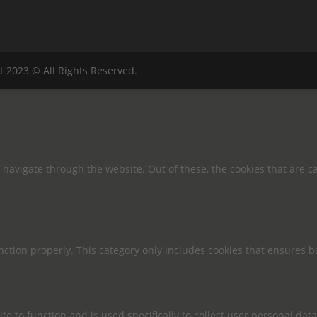
t 2023 © All Rights Reserved.
navigate through the website. Out of these, the cookies that are c
nction properly. This category only includes cookies that ensures ba
te to function and is used specifically to collect user personal da