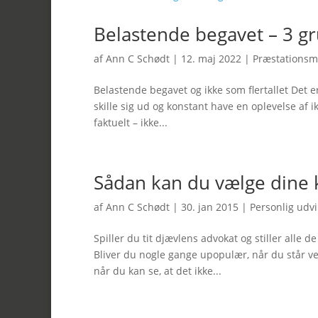
Belastende begavet – 3 gru
af
Ann C Schødt
|
12. maj 2022
|
Præstationsm
Belastende begavet og ikke som flertallet Det e
skille sig ud og konstant have en oplevelse af 
faktuelt – ikke...
Sådan kan du vælge din
af
Ann C Schødt
|
30. jan 2015
|
Personlig udvi
Spiller du tit djævlens advokat og stiller alle d
Bliver du nogle gange upopulær, når du står ved
når du kan se, at det ikke...