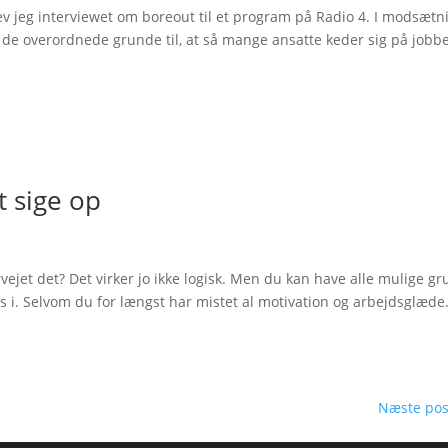
lev jeg interviewet om boreout til et program på Radio 4. I modsætn
m de overordnede grunde til, at så mange ansatte keder sig på jobbet
t sige op
vejet det? Det virker jo ikke logisk. Men du kan have alle mulige g
ves i. Selvom du for længst har mistet al motivation og arbejdsglæde
Næste pos