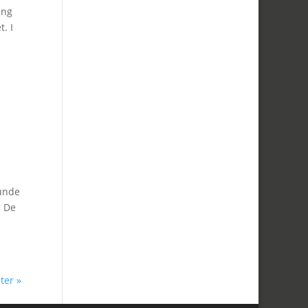
ing
. I
runde
. De
ter »