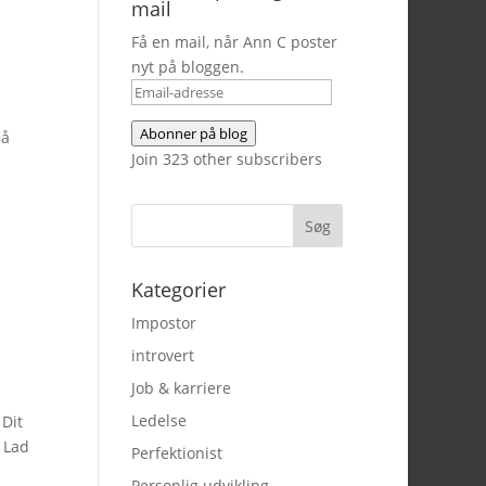
mail
Få en mail, når Ann C poster
nyt på bloggen.
Email-
adresse
Abonner på blog
på
Join 323 other subscribers
Kategorier
Impostor
introvert
Job & karriere
Ledelse
 Dit
. Lad
Perfektionist
Personlig udvikling