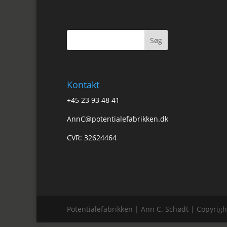
Kontakt
+45 23 93 48 41
AnnC@potentialefabrikken.dk
CVR: 32624464
Potentialefabrikken | Ann C. Schødt | Copyrigh