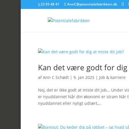
23 93 48 41
AnnC@potentialefabrikken.dk
Kan det være godt for dig 
af
Ann C Schødt
|
9. jan 2025
|
Job & karriere
Nej, det er ikke godt at miste dit job… Under v
er nyuddannet Når din økonomi er stram Når tim
nyuddannet eller nyligt udlært,...