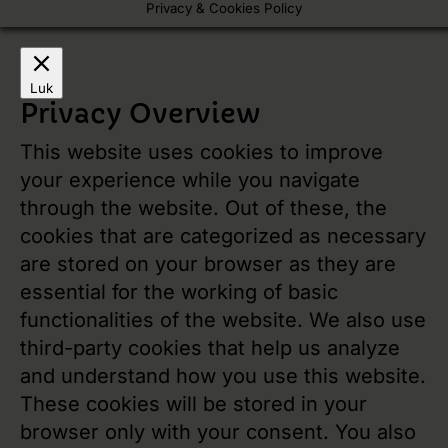
Privacy & Cookies Policy
Luk
Privacy Overview
This website uses cookies to improve
your experience while you navigate
through the website. Out of these, the
cookies that are categorized as necessary
are stored on your browser as they are
essential for the working of basic
functionalities of the website. We also use
third-party cookies that help us analyze
and understand how you use this website.
These cookies will be stored in your
browser only with your consent. You also