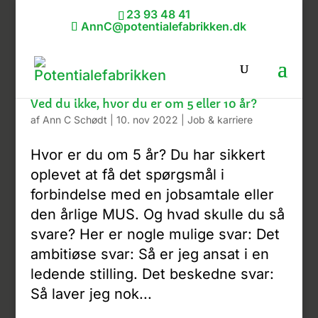
23 93 48 41
AnnC@potentialefabrikken.dk
Ved du ikke, hvor du er om 5 eller 10 år?
af
Ann C Schødt
|
10. nov 2022
|
Job & karriere
Hvor er du om 5 år? Du har sikkert
oplevet at få det spørgsmål i
forbindelse med en jobsamtale eller
den årlige MUS. Og hvad skulle du så
svare? Her er nogle mulige svar: Det
ambitiøse svar: Så er jeg ansat i en
ledende stilling. Det beskedne svar:
Så laver jeg nok...