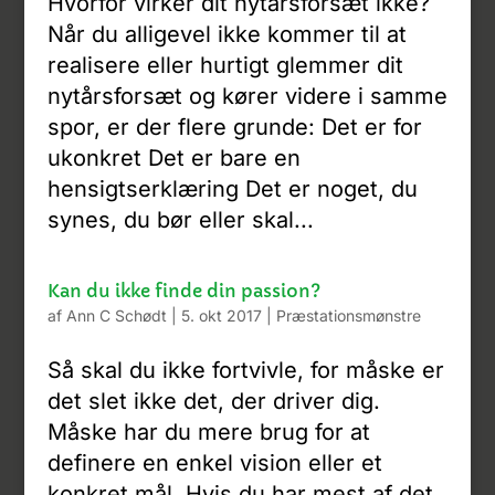
Hvorfor virker dit nytårsforsæt ikke?
Når du alligevel ikke kommer til at
realisere eller hurtigt glemmer dit
nytårsforsæt og kører videre i samme
spor, er der flere grunde: Det er for
ukonkret Det er bare en
hensigtserklæring Det er noget, du
synes, du bør eller skal...
Kan du ikke finde din passion?
af
Ann C Schødt
|
5. okt 2017
|
Præstationsmønstre
Så skal du ikke fortvivle, for måske er
det slet ikke det, der driver dig.
Måske har du mere brug for at
definere en enkel vision eller et
konkret mål. Hvis du har mest af det